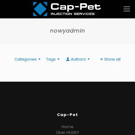
nowyadmin
Categories
Tags
Authors
Show all
Cap-Pet
Home
Über HUSKY