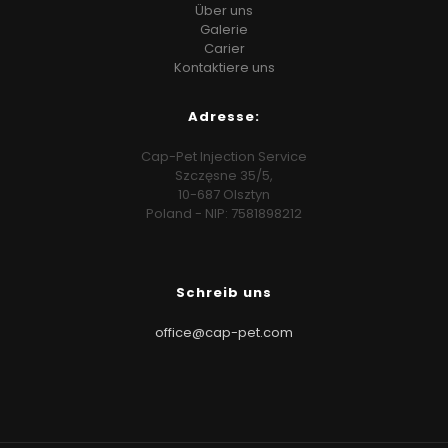
Über uns
Galerie
Carier
Kontaktiere uns
Adresse:
Cap-Pet Injection Service
Szczęsne 35/5,
10-687 Olsztyn
Poland - NIP: 7581898212
Schreib uns
office@cap-pet.com