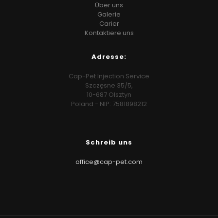
Über uns
Galerie
Carier
Kontaktiere uns
Adresse:
Cap-Pet Injection Service
Szczęsne 35/5,
10-687 Olsztyn
Poland - NIP: 7581898212
Schreib uns
office@cap-pet.com