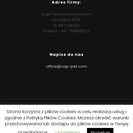
Adres firmy:
Cap-Pet Injection Service
Szczęsne 35/5,
10-687 Olsztyn
Poland - NIP: 7581898212
Napisz do nas
office@cap-pet.com
Strona korzysta z plików cookies w celu realizacji usług i
zgodnie z Polityką Plików Cookies. Możesz określić warunki
przechowywania lub dostępu do plików cookies w Twojej
© 2021 Cap-Pet. All rights reserved. | Realizacja: Collor.pl
przeglądarce.
Ustawienia
Akcpetuję