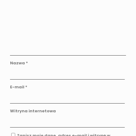
Nazwa
*
E-mail
*
Witryna internetowa
Zapisz moje dane, adres e-mail i witrynę w