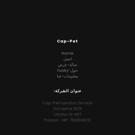
Cap-Pet
Home
اتصل
صالة-عرض
حول-husky
معلومات-عنا
عنوان الشركة:
Cap-Pet Injection Service
Szczęsne 35/5,
10-687 Olsztyn
Poland - NIP: 7581898212