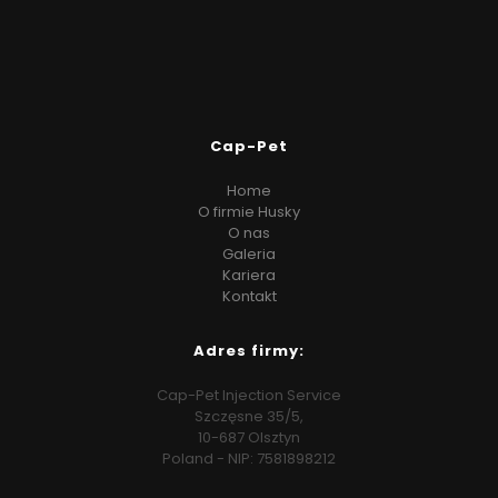
Cap-Pet
Home
O firmie Husky
O nas
Galeria
Kariera
Kontakt
Adres firmy:
Cap-Pet Injection Service
Szczęsne 35/5,
10-687 Olsztyn
Poland - NIP: 7581898212